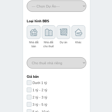
Loại hình BĐS
Nhà đất
Nhà đất
Dự án
Khác
bán
cho thuê
Giá bán
Dưới 1 tỷ
1 tỷ - 2 tỷ
2 tỷ - 3 tỷ
3 tỷ - 5 tỷ
5 tỷ - 10 tỷ