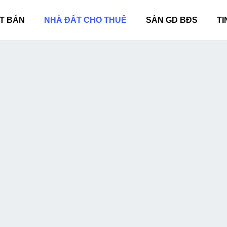
T BÁN
NHÀ ĐẤT CHO THUÊ
SÀN GD BĐS
TI