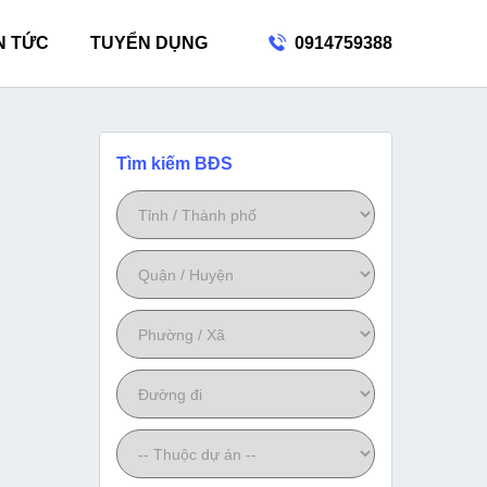
N TỨC
TUYỂN DỤNG
0914759388
Tìm kiếm BĐS