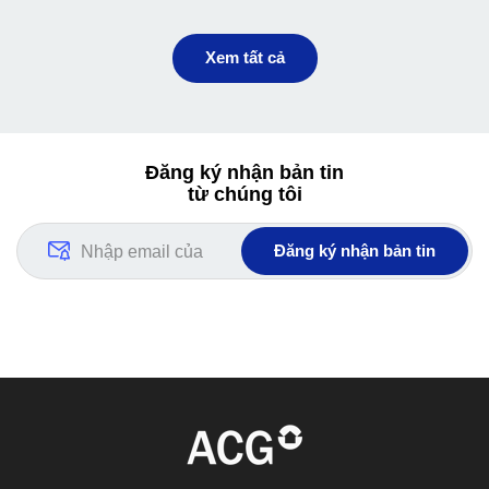
hành có thể cùng bạn đi muôn nơi.Doãn
Nguyễn Duy Tân và Hà My chính là 2
"mảnh ghép" cùng một đam mê như thế,
Xem tất cả
đôi bạn trẻ 9X đã có sở thích đi du lịch xa,
lấy nhau và có một cậu con trai thì cũng là
lúc cả hai vợ chồng ấp ủ ước mơ làm nên
một ngôi nhà di động để cả 3 thành viên
trong gia đình có thể đi khắp Việt Nam.
Đăng ký nhận bản tin
từ chúng tôi
Đăng ký nhận bản tin