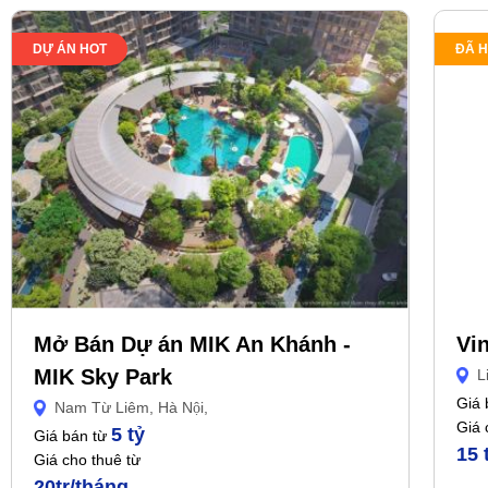
DỰ ÁN HOT
ĐÃ 
Mở Bán Dự án MIK An Khánh -
Vi
MIK Sky Park
Li
Giá 
Nam Từ Liêm, Hà Nội,
Giá 
5 tỷ
Giá bán từ
15 
Giá cho thuê từ
20tr/tháng