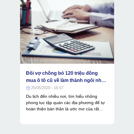
Đôi vợ chồng bỏ 120 triệu đồng
mua ô tô cũ về làm thành ngôi nhà
di động với đầy đủ bếp núc, phòng
25/05/2020 - 16:57
ngủ rồi chở con đi du lịch khắp Việt
Du lịch đến nhiều nơi, tìm hiểu những
Nam!
phong tục tập quán các địa phương để tự
hoàn thiện bản thân là ước mơ của rất
nhiều bạn trẻ. Ấy thế để trở thành một
"phượt thủ chính hiệu" ngoài sở thích thì
còn phải có sự đam mê và một người đồng