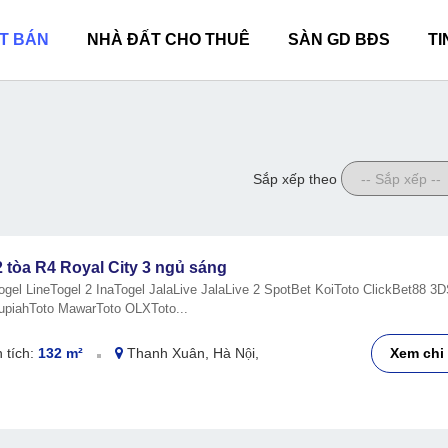
T BÁN
NHÀ ĐẤT CHO THUÊ
SÀN GD BĐS
TI
Sắp xếp theo
 tòa R4 Royal City 3 ngủ sáng
DewaPoker JalaLive RupiahToto MawarToto OLXToto...
 tích:
132 m²
Thanh Xuân, Hà Nội,
Xem chi 