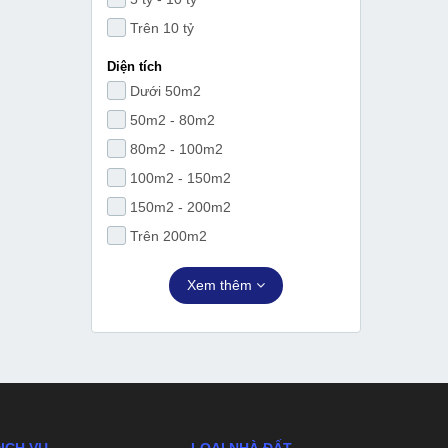
Trên 10 tỷ
Diện tích
Dưới 50m2
50m2 - 80m2
80m2 - 100m2
100m2 - 150m2
150m2 - 200m2
Trên 200m2
Xem thêm