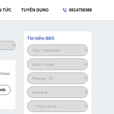
N TỨC
TUYỂN DỤNG
0914759388
Tìm kiếm BĐS
tiết