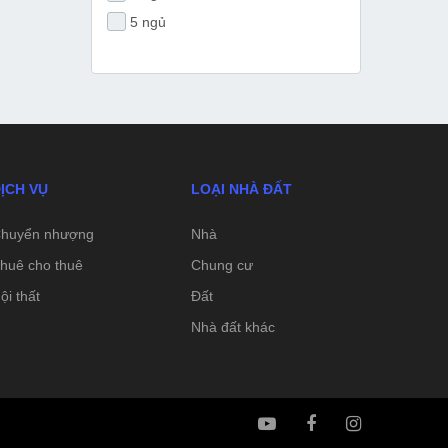
5 ngủ
ỊCH VỤ
LOẠI NHÀ ĐẤT
huyển nhượng
Nhà
huê cho thuê
Chung cư
ội thất
Đất
Nhà đất khác