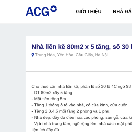
GIỚI THIỆU
NHÀ ĐẤ
Nhà liền kề 80m2 x 5 tầng, số 30 
Trung Hòa, Yên Hòa, Cầu Giấy, Hà Nội
Cho thuê căn nhà liền kề, phân lô số 30 lô 4C ngõ 9
- DT 80m2 xây 5 tầng.
- Mặt tiền rộng 5m.
- Tầng 1 thông ô tô vào nhà, có cửa kính, cửa cuốn.
- Tầng 2,3,4,5 mỗi tầng 2 phòng và 1 phụ.
- Nhà đẹp, đầy đủ điều hòa các phòng, sàn gỗ, cửa kín
- Vị trí nhà trung tâm, ngõ rộng 8m, nhà cách mặt p
tiện ích đầy đủ.