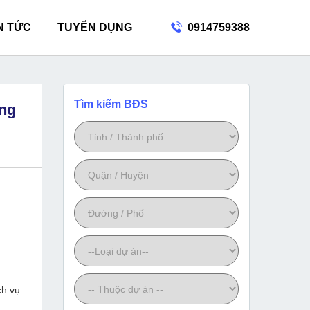
N TỨC
TUYỂN DỤNG
0914759388
Tìm kiếm BĐS
áng
ch vụ