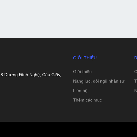
GIỚI THIỆU
D
Giới thiệu
C
68 Dương Đình Nghệ, Cầu Giấy,
Năng lực, đội ngũ nhân sự
T
Liên hệ
N
Thêm các mục