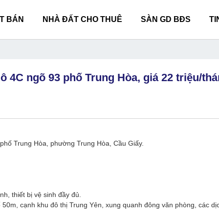
T BÁN
NHÀ ĐẤT CHO THUÊ
SÀN GD BĐS
TI
lô 4C ngõ 93 phố Trung Hòa, giá 22 triệu/th
3 phố Trung Hòa, phường Trung Hòa, Cầu Giấy.
h, thiết bị vệ sinh đầy đủ.
hố 50m, cạnh khu đô thị Trung Yên, xung quanh đông văn phòng, các dị